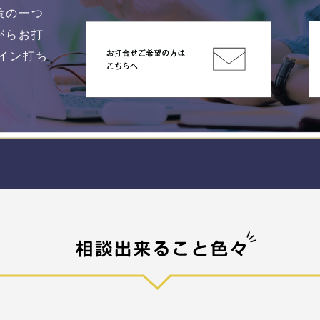
策の一つ
がらお打
イン打ち
。