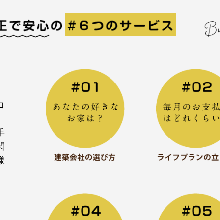
ロ
手
関
様