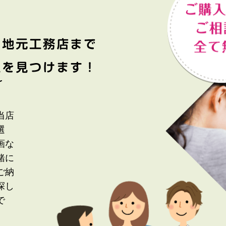
当店
選
画な
緒に
ご納
探し
で